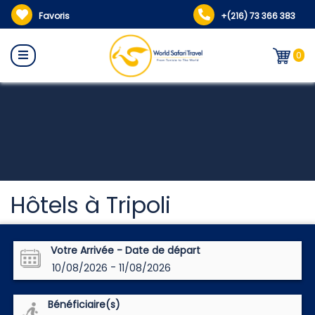
Favoris
+(216) 73 366 383
0
Hôtels à Tripoli
Votre Arrivée - Date de départ
-
10/08/2026
11/08/2026
Bénéficiaire(s)