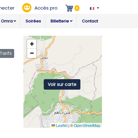
necter
Accès pro
0
Omra
Soirées
Billetterie
Contact
+
−
arifs
Voir sur carte
Leaflet
|
©
OpenStreetMap