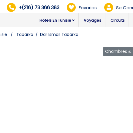
+(216) 73 366 383
Favories
Se Con
Hôtels En Tunisie
Voyages
Circuits
isie
Tabarka
Dar Ismail Tabarka
Chambres & T